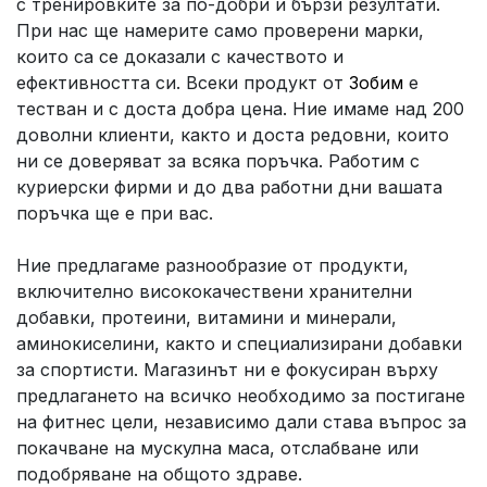
с тренировките за по-добри и бързи резултати.
При нас ще намерите само проверени марки,
които са се доказали с качеството и
ефективността си. Всеки продукт от
Зобим
е
тестван и с доста добра цена. Ние имаме над 200
доволни клиенти, както и доста редовни, които
ни се доверяват за всяка поръчка. Работим с
куриерски фирми и до два работни дни вашата
поръчка ще е при вас.
Ние предлагаме разнообразие от продукти,
включително висококачествени хранителни
добавки, протеини, витамини и минерали,
аминокиселини, както и специализирани добавки
за спортисти. Магазинът ни е фокусиран върху
предлагането на всичко необходимо за постигане
на фитнес цели, независимо дали става въпрос за
покачване на мускулна маса, отслабване или
подобряване на общото здраве.