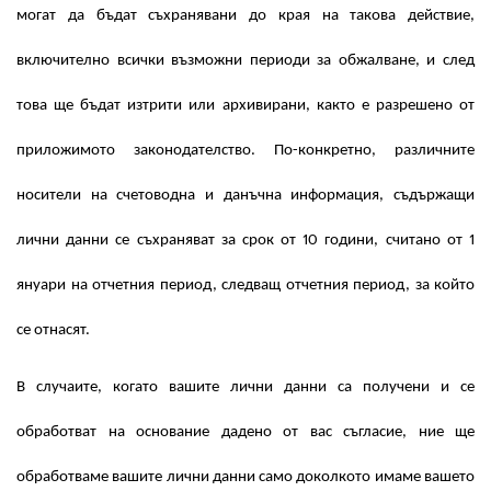
могат да бъдат съхранявани до края на такова действие,
включително всички възможни периоди за обжалване, и след
това ще бъдат изтрити или архивирани, както е разрешено от
приложимото законодателство. По-конкретно, различните
носители на счетоводна и данъчна информация, съдържащи
лични данни се съхраняват за срок от 10 години, считано от 1
януари на отчетния период, следващ отчетния период, за който
се отнасят.
В случаите, когато вашите лични данни са получени и се
обработват на основание дадено от вас съгласие, ние ще
обработваме вашите лични данни само доколкото имаме вашето