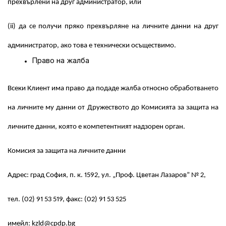
прехвърлени на друг администратор, или
(ii) да се получи пряко прехвърляне на личните данни на друг
администратор, ако това е технически осъществимо.
Право на жалба
Всеки Клиент има право да подаде жалба относно обработването
на личните му данни от Дружеството до Комисията за защита на
личните данни, която е компетентният надзорен орган.
Комисия за защита на личните данни
Адрес: град София, п. к. 1592, ул. „Проф. Цветан Лазаров” № 2,
тел. (02) 91 53 519, факс: (02) 91 53 525
имейл: kzld@cpdp.bg