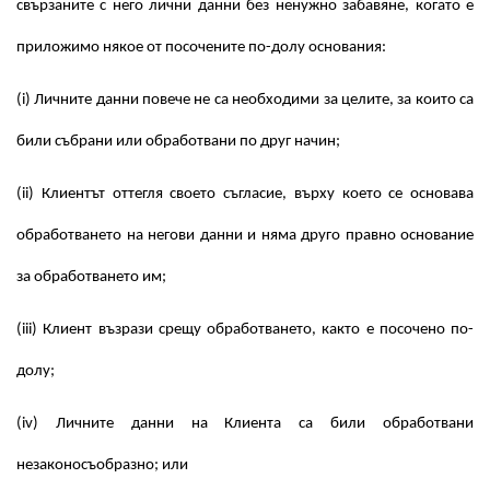
свързаните с него лични данни без ненужно забавяне, когато е
приложимо някое от посочените по-долу основания:
(i) Личните данни повече не са необходими за целите, за които са
били събрани или обработвани по друг начин;
(ii) Клиентът оттегля своето съгласие, върху което се основава
обработването на негови данни и няма друго правно основание
за обработването им;
(iii) Клиент възрази срещу обработването, както е посочено по-
долу;
(iv) Личните данни на Клиента са били обработвани
незаконосъобразно; или