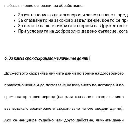
на база няколко основания за обработване:
За изпълнението на договор или за встъпване в пре
За спазването на законово задължение, което се п
За целите на легитимните интереси на Дружеството 
При условията на доброволно дадено съгласие, ког
6. За какъв срок съхраняваме личните данни?
Дружеството съхранява личните данни по време на договорното
правоотношение и до погасяване на вземането по договора и по
време на преходен период (напр. за спазване на задълженията
във връзка с архивиране и съхраняване на счетоводни данни).
Ако се инициира съдебно или друго действие, личните данни