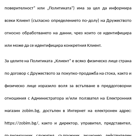
поверителност“ или „Политиката“) има за цел да информира
всеки Клиент (съгласно определението по-долу) на Дружеството
относно обработването на данни, чрез които се идентифицира
или може да се идентифицира конкретния Клиент.
За целите на Политиката „Клиент“ е всяко физическо лице страна
по договор с Дружеството за покупко-продажба на стока, както и
физическо лице изразило воля за встъпване в преддоговорни
отношения с Администратора и/или ползвател на Електронния
магазин zobim.bg, достъпен в Интернет на електронен адрес:
https://zobim.bg/, както и директор, управител, представител,
пълномощник, служител, съдружник, акционер, действителен