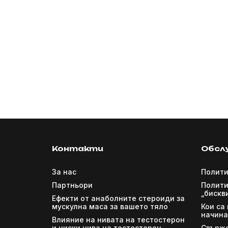
Контакти
Обсл
За нас
Полити
Партньори
Полити
„бискв
Ефекти от анаболните стероиди за
мускулна маса за вашето тяло
Кои са
начина
Влияние на нивата на тестостерон
и ниски нива на тестостерон
Свърже