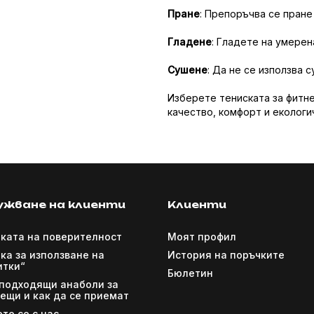
Пране
: Препоръчва се пране
Гладене
: Гладете на умерен
Сушене
: Да не се използва с
Изберете тениската за фитне
качество, комфорт и екологи
ужване на клиенти
Клиенти
ката на поверителност
Моят профил
ка за използване на
История на поръчките
итки“
Бюлетин
 подходящи анаболи за
ещи и как да се приемат
те се с нас