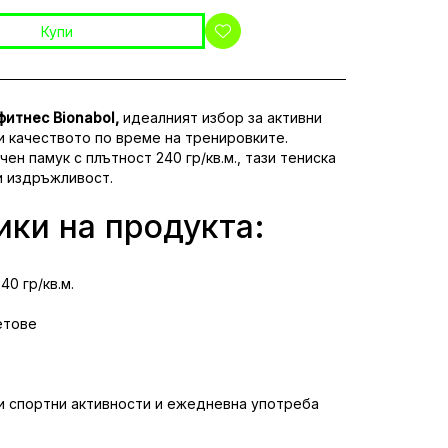
Купи
фитнес Bionabol,
идеалният избор за активни
и качеството по време на тренировките.
ен памук с плътност 240 гр/кв.м., тази тениска
и издръжливост.
ики на продукта:
40 гр/кв.м.
етове
и спортни активности и ежедневна употреба