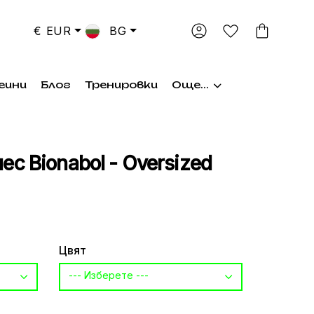
€ EUR
BG
еини
Блог
Тренировки
Още...
ес Bionabol - Oversized
Цвят
--- Изберете ---