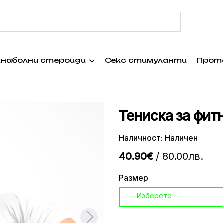
наболни стероиди
Секс стимуланти
Прот
Тениска за фитн
Наличност: Наличен
40.90€
/ 80.00лв.
Размер
--- Изберете ---