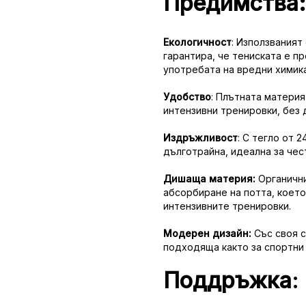
Предимства:
Екологичност
: Използваният
гарантира, че тениската е п
употребата на вредни химика
Удобство
: Плътната материя
интензивни тренировки, без 
Издръжливост
: С тегло от 
дълготрайна, идеална за чес
Дишаща материя:
Органични
абсорбиране на потта, което
интензивните тренировки.
Модерен дизайн:
Със своя с
подходяща както за спортни 
Поддръжка
: