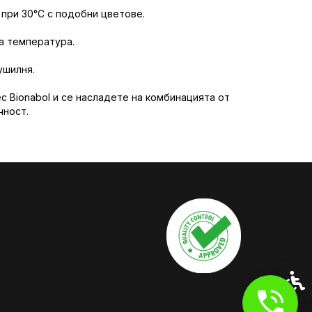
 при 30°C с подобни цветове.
а температура.
ушилня.
с Bionabol и се насладете на комбинацията от
чност.
Спец