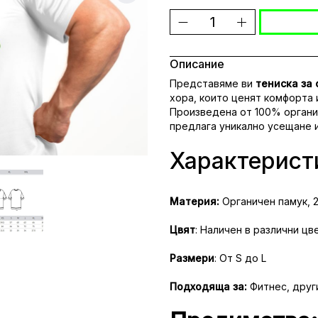
Описание
Представяме ви
тениска за 
хора, които ценят комфорта 
Произведена от 100% органич
предлага уникално усещане 
Характерист
Материя:
Органичен памук, 2
Цвят
: Наличен в различни цв
Размери
: От S до L
Подходяща за:
Фитнес, друг