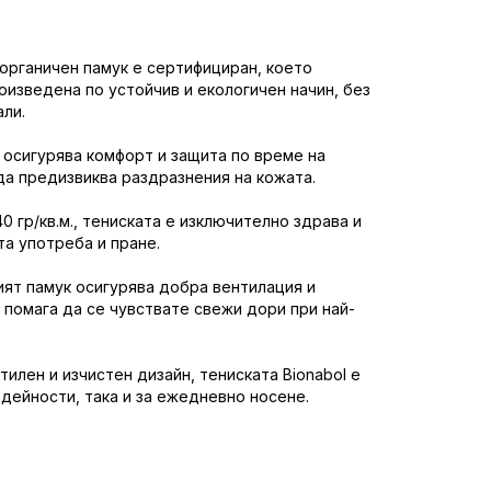
 органичен памук е сертифициран, което
роизведена по устойчив и екологичен начин, без
ли.
 осигурява комфорт и защита по време на
да предизвиква раздразнения на кожата.
240 гр/кв.м., тениската е изключително здрава и
та употреба и пране.
ят памук осигурява добра вентилация и
 помага да се чувствате свежи дори при най-
тилен и изчистен дизайн, тениската Bionabol е
дейности, така и за ежедневно носене.