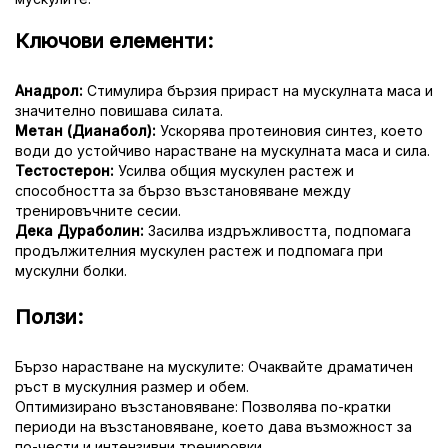
Ключови елементи:
Анадрол:
Стимулира бързия прираст на мускулната маса и
значително повишава силата.
Метан (Дианабол):
Ускорява протеиновия синтез, което
води до устойчиво нарастване на мускулната маса и сила.
Тестостерон:
Усилва общия мускулен растеж и
способността за бързо възстановяване между
тренировъчните сесии.
Дека Дураболин:
Засилва издръжливостта, подпомага
продължителния мускулен растеж и подпомага при
мускулни болки.
Ползи:
Бързо нарастване на мускулите: Очаквайте драматичен
ръст в мускулния размер и обем.
Оптимизирано възстановяване: Позволява по-кратки
периоди на възстановяване, което дава възможност за
по-чести и интензивни тренировки.