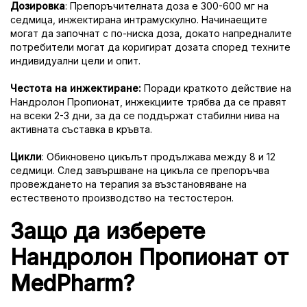
Дозировка
: Препоръчителната доза е 300-600 мг на
седмица, инжектирана интрамускулно. Начинаещите
могат да започнат с по-ниска доза, докато напредналите
потребители могат да коригират дозата според техните
индивидуални цели и опит.
Честота на инжектиране:
Поради краткото действие на
Нандролон Пропионат, инжекциите трябва да се правят
на всеки 2-3 дни, за да се поддържат стабилни нива на
активната съставка в кръвта.
Цикли
: Обикновено цикълът продължава между 8 и 12
седмици. След завършване на цикъла се препоръчва
провеждането на терапия за възстановяване на
естественото производство на тестостерон.
Защо да изберете
Нандролон Пропионат от
MedPharm?