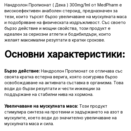
Нандролон Пропионат ( Дека ) 300mg/1ml от MedPharm е
високоефективен анаболен стероид, предназначен за
тези, които търсят бързо увеличаване на мускулната маса
и подобряване на физическата издръжливост. Със своето
бързо действие и мощни свойства, този продукт е
идеален за сериозни атлети и бодибилдъри, които
желаят максимални резултати в кратки срокове.
Основни характеристики:
Бързо действие:
Нандролон Пропионат се отличава със
своята кратка естерна верига, която осигурява бързо
освобождаване на активната съставка в организма. Това
води до бързи резултати и чести инжекции за
поддържане на стабилни нива на хормона.
Увеличаване на мускулната маса:
Този продукт
стимулира синтеза на протеини и задържането на азот в
мускулите, което води до значително увеличаване на
мускулната маса и сила.