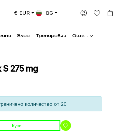
€ EUR
BG
еини
Блог
Тренировки
Още...
 S 275 mg
раничено количество от 20
Купи