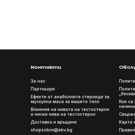
Контакти
Обсл
За нас
Полити
Партньори
Полити
„бискв
Ефекти от анаболните стероиди за
мускулна маса за вашето тяло
Кои са
начина
Влияние на нивата на тестостерон
и ниски нива на тестостерон
Свърже
Доставка и връщане
Карта 
shopzobim@abv.bg
Правил