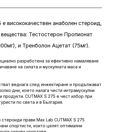
е висококачествен анаболен стероид,
 вещества: Тестостерон Пропионат
100мг), и Тренболон Ацетат (75мг).
ециално разработена за ефективно намаляване
ичаване на силата и мускулната маса и
стват веднага след инжектиране и продължават
яколко дни, което налага чести интрамускулни
и продукти. CUTMAX S 275 е чест избор при
уристи по света и в България.
и стероиди прави Max Lab CUTMAX S 275
рани спортисти, които целят оптимални
други силови спортове.