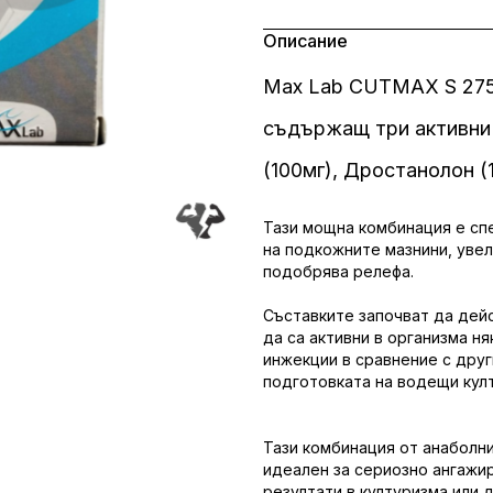
Описание
Max Lab CUTMAX S 275 
съдържащ три активни
(100мг), Дростанолон (
Тази мощна комбинация е сп
на подкожните мазнини, увел
подобрява релефа.
Съставките започват да дей
да са активни в организма н
инжекции в сравнение с друг
подготовката на водещи култ
Тази комбинация от анаболн
идеален за сериозно ангажи
резултати в културизма или 