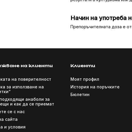
Начин на употреба 
Препоръчителната доза е от 
ужване на клиенти
Клиенти
ката на поверителност
Моят профил
ка за използване на
История на поръчките
итки“
Бюлетин
 подходящи анаболи за
ещи и как да се приемат
те се с нас
на сайта
а и условия