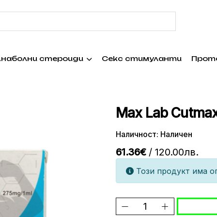
наболни стероиди
Секс стимуланти
Прот
Max Lab Cutmax
Наличност: Наличен
61.36€
/ 120.00лв.
Този продукт има ог