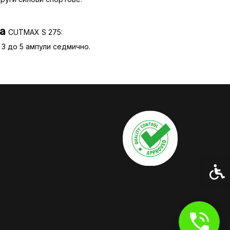
на
CUTMAX S 275:
3 до 5 ампули седмично.
Спец