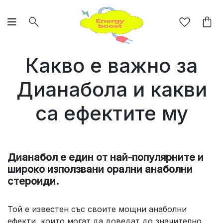
Какво е важно за
Дианабола и какви
са ефектите му
Дианабол е един от най-популярните и
широко използвани орални анаболни
стероиди.
Той е известен със своите мощни анаболни
ефекти, които могат да доведат до значително