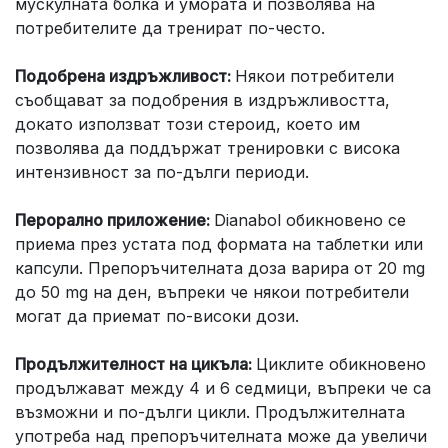
мускулната болка и умората и позволява на
потребителите да тренират по-често.
Подобрена издръжливост:
Някои потребители
съобщават за подобрения в издръжливостта,
докато използват този стероид, което им
позволява да поддържат тренировки с висока
интензивност за по-дълги периоди.
Перорално приложение:
Dianabol обикновено се
приема през устата под формата на таблетки или
капсули. Препоръчителната доза варира от 20 mg
до 50 mg на ден, въпреки че някои потребители
могат да приемат по-високи дози.
Продължителност на цикъла:
Циклите обикновено
продължават между 4 и 6 седмици, въпреки че са
възможни и по-дълги цикли. Продължителната
употреба над препоръчителната може да увеличи