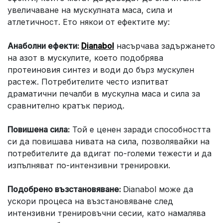
увеличаване на мускулната маса, сила и
атлетичност. Ето някои от ефектите му:
Анаболни ефекти:
Dianabol
насърчава задържането
на азот в мускулите, което подобрява
протеиновия синтез и води до бърз мускулен
растеж. Потребителите често изпитват
драматични печалби в мускулна маса и сила за
сравнително кратък период.
Повишена сила:
Той е ценен заради способността
си да повишава нивата на сила, позволявайки на
потребителите да вдигат по-големи тежести и да
изпълняват по-интензивни тренировки.
Подобрено възстановяване:
Dianabol може да
ускори процеса на възстановяване след
интензивни тренировъчни сесии, като намалява