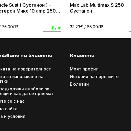
cle Sust ( Сустанон ) -
Max Lab Multimax S 250
стерон Микс 10 amp 250
Сустанон
l
/ 75.00ЛВ.
33.23€
/ 65.00ЛВ.
Купи
ужване на клиенти
Клиенти
ката на поверителност
Моят профил
ка за използване на
История на поръчките
итки“
Бюлетин
 подходящи анаболи за
ещи и как да се приемат
те се с нас
на сайта
а и условия