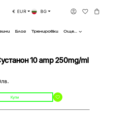
€ EUR
BG
еини
Блог
Тренировки
Още...
 Сустанон 10 amp 250mg/ml
0лв.
Купи