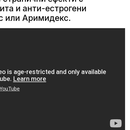
ита и анти-естрогени
с или Аримидекс.