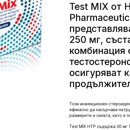
Test MIX от H
Pharmaceutic
представляв
250 мг, съст
комбинация 
тестостероно
осигуряват к
продължител
Този инжекционен стероиден
ефикасно да насърчава натру
размерите и силата, като е п
Test MIX HTP съдържа 30 мг