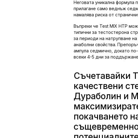
Неговата уникална формула 
прилагане само веднъж седми
намалява риска от странични
Въпреки че Test MIX HTP мож
типични за тестостерона стр
за периоди на натрупване на
анаболни свойства. Препоръ
ампула седмично, докато по
всеки 4-5 дни за поддържане
Съчетавайки T
качествени ст
Дураболин и М
максимизирате
покачването н
същевременно
потенциалните