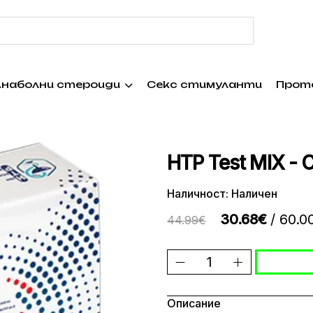
наболни стероиди
Секс стимуланти
Прот
HTP Test MIX -
Наличност: Наличен
30.68€
/ 60.0
44.99€
Описание