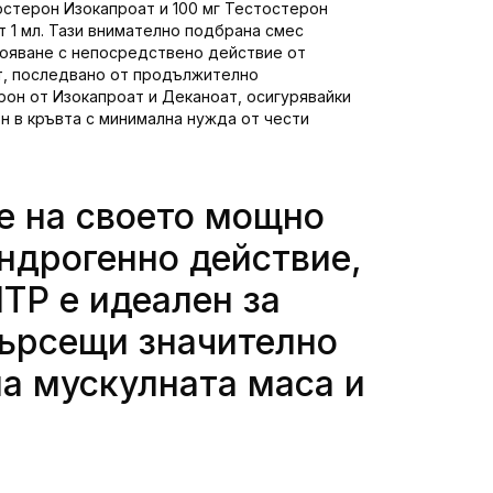
остерон Изокапроат и 100 мг Тестостерон
т 1 мл. Тази внимателно подбрана смес
вояване с непосредствено действие от
т, последвано от продължително
он от Изокапроат и Деканоат, осигурявайки
н в кръвта с минимална нужда от чести
е на своето мощно
ндрогенно действие,
HTP е идеален за
търсещи значително
на мускулната маса и