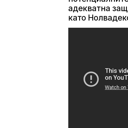
адекватна защ
като Нолвадек