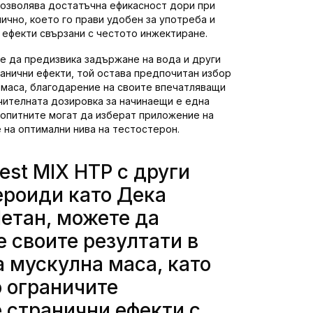
позволява достатъчна ефикасност дори при
чно, което го прави удобен за употреба и
 ефекти свързани с честото инжектиране.
е да предизвика задържане на вода и други
анични ефекти, той остава предпочитан избор
 маса, благодарение на своите впечатляващи
чителната дозировка за начинаещи е една
-опитните могат да изберат приложение на
 на оптимални нива на тестостерон.
est MIX HTP с други
ероиди като Дека
етан, можете да
 своите резултати в
а мускулна маса, като
 ограничите
 странични ефекти с