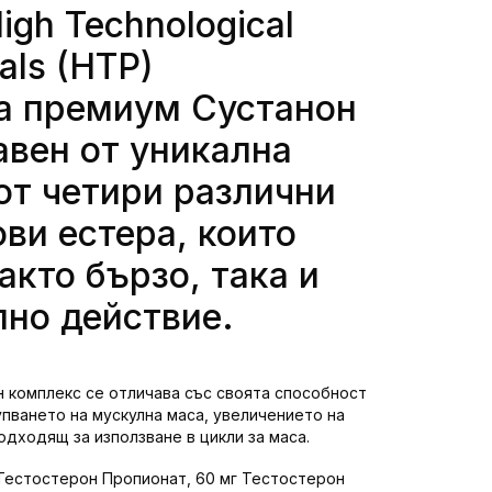
igh Technological
als (HTP)
а премиум Сустанон
авен от уникална
от четири различни
ви естера, които
акто бързо, така и
но действие.
 комплекс се отличава със своята способност
пването на мускулна маса, увеличението на
одходящ за използване в цикли за маса.
 Тестостерон Пропионат, 60 мг Тестостерон