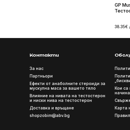
GP Mus
Тесто
mg / m
38.35€
Контакти
Обсл
За нас
Полити
Партньори
Полити
„бискв
Ефекти от анаболните стероиди за
мускулна маса за вашето тяло
Кои са
начина
Влияние на нивата на тестостерон
и ниски нива на тестостерон
Свърже
Доставка и връщане
Карта 
shopzobim@abv.bg
Правил