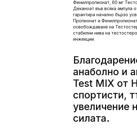
Фенилпропионат, 60 мг Тест
Деканоат във всяка ампула о
гарантира начално бързо ус
Пропионат и Фенилпропиона
освобождаване на Тестостер
стабилни нива на тестостеро
инжекции.
Благодарени
анаболно и а
Test MIX от 
спортисти, 
увеличение 
силата.