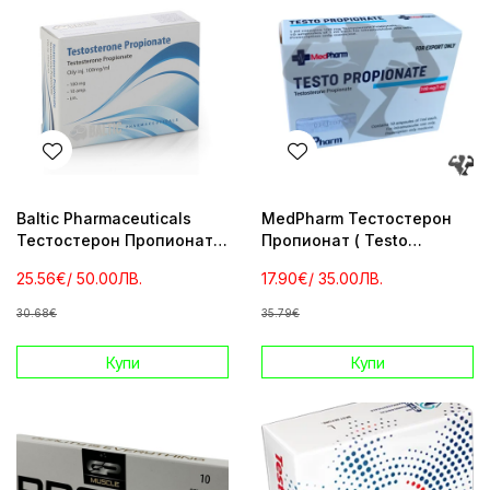
Baltic Pharmaceuticals
MedPharm Тестостерон
Тестостерон Пропионат
Пропионат ( Testo
100 мг / мл 10 ампули
Propionate ) 100 мг/1мл 10
25.56€
/ 50.00ЛВ.
17.90€
/ 35.00ЛВ.
ампули
30.68€
35.79€
Купи
Купи