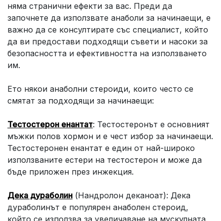
няма странични ефекти за вас. Преди да
започнете да използвате анаболи за начинаещи, е
важно да се консултирате със специалист, който
да ви предостави подходящи съвети и насоки за
безопасността и ефективността на използването
им.
Ето някои анаболни стероиди, които често се
смятат за подходящи за начинаещи:
Тестостерон енантат
: Тестостеронът е основният
мъжки полов хормон и е чест избор за начинаещи.
Тестостеронен енантат е един от най-широко
използваните естери на тестостерон и може да
бъде приложен през инжекция.
Дека дураболин
(Нандролон деканоат): Дека
дураболинът е популярен анаболен стероид,
който се използва за увеличаване на мускулната