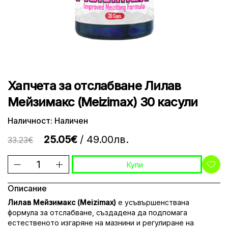
Хапчета за отслабване Лилав
Мейзимакс (Meizimax) 30 касули
Наличност: Наличен
25.05€
/ 49.00лв.
33.23€
Купи
Описание
Лилав Мейзимакс (Meizimax)
е усъвършенствана
формула за отслабване, създадена да подпомага
естественото изгаряне на мазнини и регулиране на