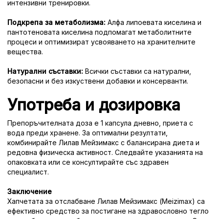
интензивни тренировки.
Подкрепа за метаболизма:
Алфа липоевата киселина и
пантотеновата киселина подпомагат метаболитните
процеси и оптимизират усвояването на хранителните
вещества.
Натурални съставки:
Всички съставки са натурални,
безопасни и без изкуствени добавки и консерванти.
Употреба и дозировка
Препоръчителната доза е 1 капсула дневно, приета с
вода преди хранене. За оптимални резултати,
комбинирайте Лилав Мейзимакс с балансирана диета и
редовна физическа активност. Следвайте указанията на
опаковката или се консултирайте със здравен
специалист.
Заключение
Хапчетата за отслабване Лилав Мейзимакс (Meizimax) са
ефективно средство за постигане на здравословно тегло