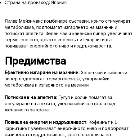
Страна на произход: Япония
Лилав Мейзимакс комбинира съставки, които стимулират
метаболизма, подпомагат изгарянето на мазнини и
потискат апетита. Зелен чай и кайенски пипер увеличават
термогенезата, докато кофеинът и L-карнитинът
повишават енергийното ниво и издръжливостта.
Предимства
Ефективно изгаряне на мазнини:
Зелен чай и кайенски
пипер подпомагат термогенезата, ускорявайки
метаболизма и изгарянето на мазнини.
Потискане на апетита:
Гугул и холин помагат за
регулиране на апетита, улеснявайки контрола над
желанието за храна.
Повишена енергия и издръжливост:
Кофеинът и L-
карнитинът увеличават енергийното ниво и подобряват
физическата издръжливост, което позволява по-