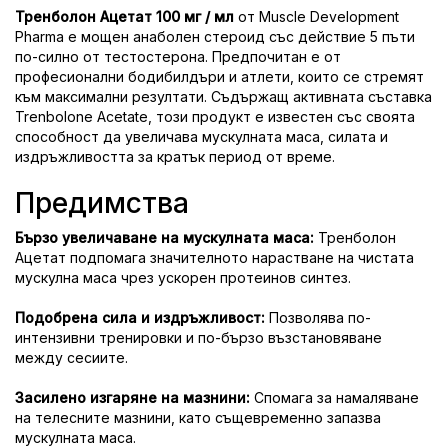
Тренболон Ацетат 100 мг / мл
от Muscle Development
Pharma е мощен анаболен стероид със действие 5 пъти
по-силно от тестостерона. Предпочитан е от
професионални бодибилдъри и атлети, които се стремят
към максимални резултати. Съдържащ активната съставка
Trenbolone Acetate, този продукт е известен със своята
способност да увеличава мускулната маса, силата и
издръжливостта за кратък период от време.
Предимства
Бързо увеличаване на мускулната маса:
Тренболон
Ацетат подпомага значителното нарастване на чистата
мускулна маса чрез ускорен протеинов синтез.
Подобрена сила и издръжливост:
Позволява по-
интензивни тренировки и по-бързо възстановяване
между сесиите.
Засилено изгаряне на мазнини:
Спомага за намаляване
на телесните мазнини, като същевременно запазва
мускулната маса.