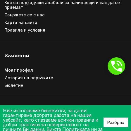
Кои са подходящи анаболи за начинаещи и как да се
приемат
Свържете се с нас
Карта на сайта
Правила и условия
Клиенти
Моят профил
История на поръчките
Бюлетин
Ние използваме бисквитки, за да ви
гарантираме добрата работа на нашия
уебсайт, като спазваме всички правила и
Разбрах
добри практики за поверителност на
личните Ви данни.
Вижте Политиката ни за