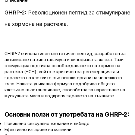
Описание
GHRP-2: Революционен пептид за стимулиране
на хормона на растежа.
GHRP-2 е иновативен синтетичен пептид, разработен за
активиране на хипоталамуса и хипофизната жлеза. Тази
стимулация подтиква освобождаването на хормон на
растежа (HGH), който е критичен за регенерацията и
здравето на клетките във всички органи на човешкото
тяло. Нашата уникална формула подобрява общото
клетъчно възстановяване, способства за нарастване на
мускулната маса и подкрепя здравето на тъканите.
Основни ползи от употребата на GHRP-2:
Повишено сексуално желание и либидо
Ефективно изгаряне на мазнини