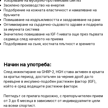
Ускоряване на мускулно-протеиновия синтез
Засилено производство на енергия
Подобрение на кожната еластичност и намаляване на
бръчките
Повишаване на издръжливостта и заздравяване на рани
Оптимизиране на сърдечно-съдовото здраве и подкрепа
за имунната система
Значително повишаване на IGF-1 нивата още през първата
седмица след началото на приема
Подобряване на съня, костната плътност и зрението
Начин на употреба:
След инжектиране на GHRP-2, HGH става активен в кръвта
за кратък период, достатъчен за черния дроб да го
превърне в инсулино-подобен растежен фактор (IGF),
който е сред водещите растежни фактори.
Пептидът се прилага подкожно, с препоръчителен прием
от 3 до 6 месеца в зависимост от индивидуалните цели
на всеки спортист.