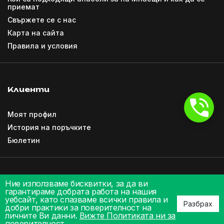
приемат
Свържете се с нас
Карта на сайта
Правила и условия
Клиенти
Моят профил
История на поръчките
Бюлетин
Ние използваме бисквитки, за да ви
гарантираме добрата работа на нашия
уебсайт, като спазваме всички правила и
Разбрах
добри практики за поверителност на
личните Ви данни.
Вижте Политиката ни за
поверителност