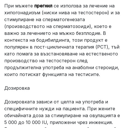
При мъжете
прегнил
се използва за лечение на
хипогонадизъм (ниски нива на тестостерон) и за
стимулиране на сперматогенезата
(производството на сперматозоиди), което е
важно за лечението на мъжко безплодие. В
контекста на бодибилдинга, този продукт е
популярен в пост-цикличната терапия (PCT), тъй
като помага за възстановяване на естественото
производство на тестостерон след
продължителна употреба на анаболни стероиди,
които потискат функцията на тестисите.
Дозировка
Дозировката зависи от целта на употреба и
специфичните нужди на пациента. При жените
обичайната доза за стимулиране на овулацията е
5 000 до 10 000 IU, приложени чрез инжекция.