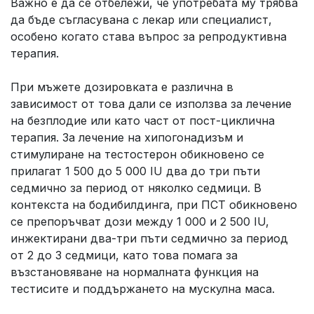
Важно е да се отбележи, че употребата му трябва
да бъде съгласувана с лекар или специалист,
особено когато става въпрос за репродуктивна
терапия.
При мъжете дозировката е различна в
зависимост от това дали се използва за лечение
на безплодие или като част от пост-циклична
терапия. За лечение на хипогонадизъм и
стимулиране на тестостерон обикновено се
прилагат 1 500 до 5 000 IU два до три пъти
седмично за период от няколко седмици. В
контекста на бодибилдинга, при ПСТ обикновено
се препоръчват дози между 1 000 и 2 500 IU,
инжектирани два-три пъти седмично за период
от 2 до 3 седмици, като това помага за
възстановяване на нормалната функция на
тестисите и поддържането на мускулна маса.