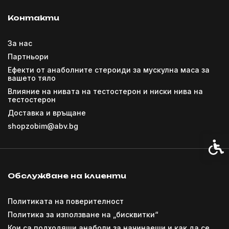
Контакти
За нас
Партньори
Ефекти от анаболните стероиди за мускулна маса за
вашето тяло
Влияние на нивата на тестостерон и ниски нива на
тестостерон
Доставка и връщане
shopzobim@abv.bg
Спец
Обслужване на клиенти
Политиката на поверителност
Политика за използване на „бисквитки“
Кои са подходящи анаболи за начинаещи и как да се