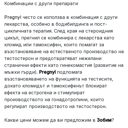
Комбинации с други препарати
Pregnyl
често се използва в комбинация с други
лекарства, особено в бодибилдинга и пост-
цикличната терапия. След края на стероидния
цикъл, прегнил се комбинира с лекарства като
кломид или тамоксифен, които помагат за
възстановяване на естественото производство на
тестостерон и предотвратяват нежелани
странични ефекти като гинекомастия (развитие на
мъжки гърди).
Pregnyl
подпомага
възстановяването на функцията на тестисите,
докато кломидът и тамоксифенът блокират
ефекта на естрогена и стимулират
производството на гонадотропини, които
регулират производството на тестостерон.
Какви цени можем да ви предложим в
Зобим
?