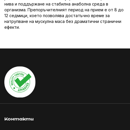
нива и поддържане на стабилна анаболна среда в
организма. Препоръчителният период на прием е от 8 до
12 седмици, което позволява достатъчно време за
натрупване на мускулна маса без драматични странични
ефекти.
Контакти