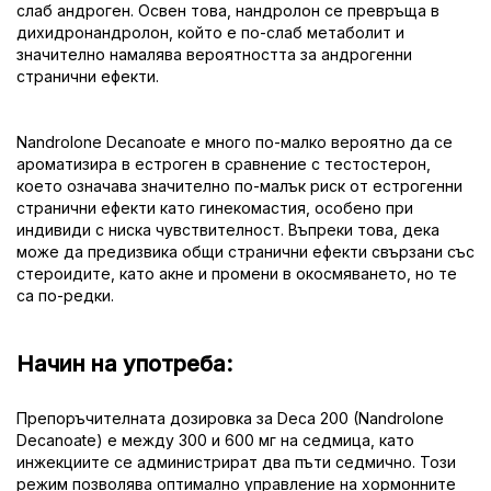
слаб андроген. Освен това, нандролон се превръща в
дихидронандролон, който е по-слаб метаболит и
значително намалява вероятността за андрогенни
странични ефекти.
Nandrolone Decanoate е много по-малко вероятно да се
ароматизира в естроген в сравнение с тестостерон,
което означава значително по-малък риск от естрогенни
странични ефекти като гинекомастия, особено при
индивиди с ниска чувствителност. Въпреки това, дека
може да предизвика общи странични ефекти свързани със
стероидите, като акне и промени в окосмяването, но те
са по-редки.
Начин на употреба:
Препоръчителната дозировка за Deca 200 (Nandrolone
Decanoate) е между 300 и 600 мг на седмица, като
инжекциите се администрират два пъти седмично. Този
режим позволява оптимално управление на хормонните