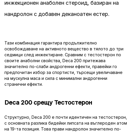
инжекционен анаболен стероид, базиран на
нандролон с добавен деканоатен естер.
Тази комбинация гарантира продължително
освобождаване на активното вещество в тялото до три
седмици след инжектиране. Сравним с тестостерон по
своите анаболни свойства, Deca 200 притежава
значително по-слаби андрогенни ефекти, правейки го
предпочитан избор за спортисти, търсещи увеличаване
на мускулна маса и сила с минимални андрогенни
странични ефекти.
Deca 200 срещу Тестостерон
Структурно, Deca 200 е почти идентичен на тестостерон,
с основната разлика бидейки липсата на въглероден атом
на 19-та позиция. Това прави нандролон значително по-