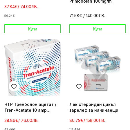
Primobolan 100mg/ml
Masteron 100mg/ml
37.84€
/ 74.00ЛВ.
71.58€
/ 140.00ЛВ.
56.24€
Купи
Купи
HTP Тренболон ацетат /
Лек стероиден цикъл
Tren-Acetate 10 amp
зарелеф за начинаещи
100mg/ml
38.86€
/ 76.00ЛВ.
80.79€
/ 158.00ЛВ.
43.46€
112.49€