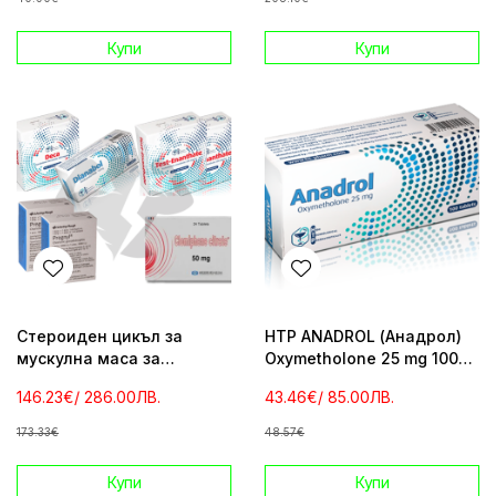
Купи
Купи
Стероиден цикъл за
HTP ANADROL (Анадрол)
мускулна маса за
Oxymetholone 25 mg 100
начинаещи и средно
tab
146.23€
/ 286.00ЛВ.
43.46€
/ 85.00ЛВ.
напреднали
173.33€
48.57€
Купи
Купи