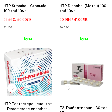
HTP Stromba - Стромба
HTP Dianabol (Метан) 100
100 таб 10мг
таб 10мг
25.56€
/ 50.00ЛВ.
20.96€
/ 41.00ЛВ.
33.23€
30.68€
Купи
Купи
HTP Тестостерон енантат
Т3 Трийодтиронин 30 таб
- Testosterone enanthate