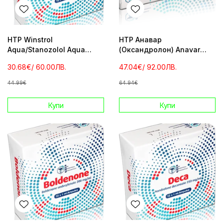
HTP Winstrol
HTP Анавар
Aqua/Stanozolol Aqua
(Оксандролон) Anavar
(Стромба) 10 amp 50mg/ml
100tabs x 10 mg
30.68€
/ 60.00ЛВ.
47.04€
/ 92.00ЛВ.
44.99€
64.94€
Купи
Купи