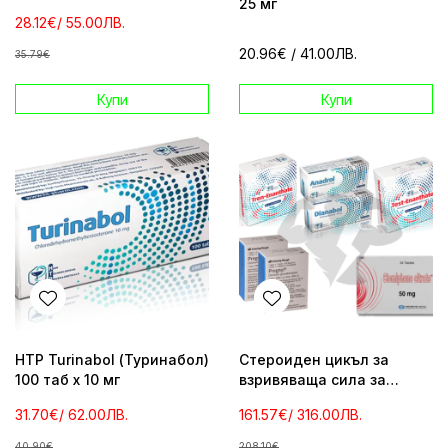
25 мг
250mg/ml
28.12€
/ 55.00ЛВ.
20.96€
/ 41.00ЛВ.
35.79€
Купи
Купи
HTP Turinabol (Туринабол)
Стероиден цикъл за
100 таб x 10 мг
взривяваща сила за
средно напреднали и
31.70€
/ 62.00ЛВ.
161.57€
/ 316.00ЛВ.
напреднали
40.90€
208.10€