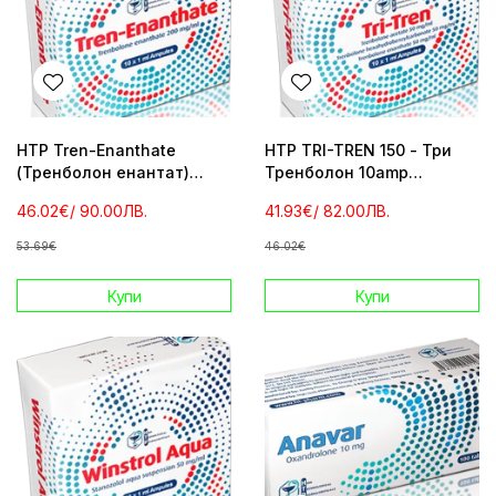
HTP Tren-Enanthate
HTP TRI-TREN 150 - Три
(Тренболон енантат)
Тренболон 10amp
10amp 200mg/ml
150mg/ml
46.02€
/ 90.00ЛВ.
41.93€
/ 82.00ЛВ.
53.69€
46.02€
Купи
Купи