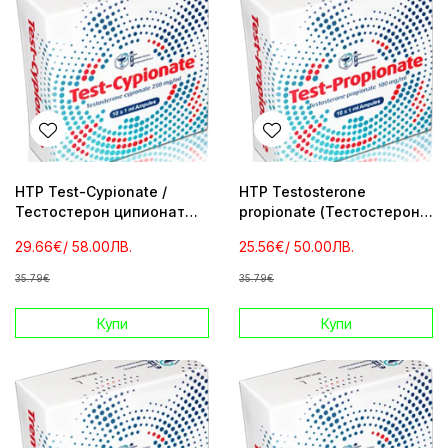
HTP Test-Cypionate /
HTP Testosterone
Тестостерон ципионат
propionate (Тестостерон
10amp 250mg/ml
Пропионат) 100mg
29.66€
/ 58.00ЛВ.
25.56€
/ 50.00ЛВ.
35.79€
35.79€
Купи
Купи