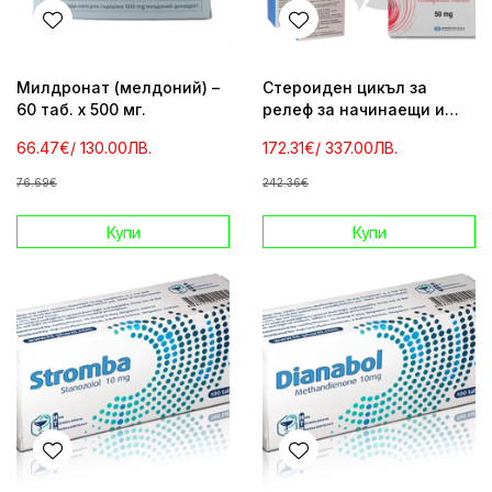
Милдронат (мелдоний) –
Стероиден цикъл за
60 таб. х 500 мг.
релеф за начинаещи и
средно напреднали
66.47€
/ 130.00ЛВ.
172.31€
/ 337.00ЛВ.
76.69€
242.36€
Купи
Купи