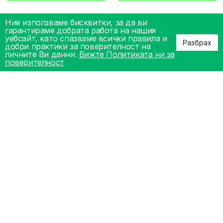
Ние използваме бисквитки, за да ви
гарантираме добрата работа на нашия
уебсайт, като спазваме всички правила и
Разбрах
добри практики за поверителност на
личните Ви данни.
Вижте Политиката ни за
поверителност
Стероиден цикъл за
релеф и дефиниция с
орални препарати
145.72€
/ 285.00ЛВ.
209.12€
Купи