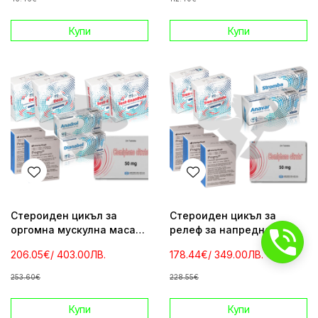
Купи
Купи
Стероиден цикъл за
Стероиден цикъл за
оргомна мускулна маса
релеф за напреднали
за напреднали
206.05€
/ 403.00ЛВ.
178.44€
/ 349.00ЛВ.
253.60€
228.55€
Купи
Купи