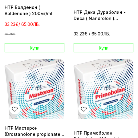
HTP Болденон (
HTP Дека Дураболин -
Boldenone ) 200мг/ml
Deca ( Nandrolon )
33.23€
/ 65.00ЛВ.
250mg/ml
33.23€
/ 65.00ЛВ.
35.79€
Купи
Купи
HTP Мастерон
HTP Примоболан
(Drostanolone propionate)