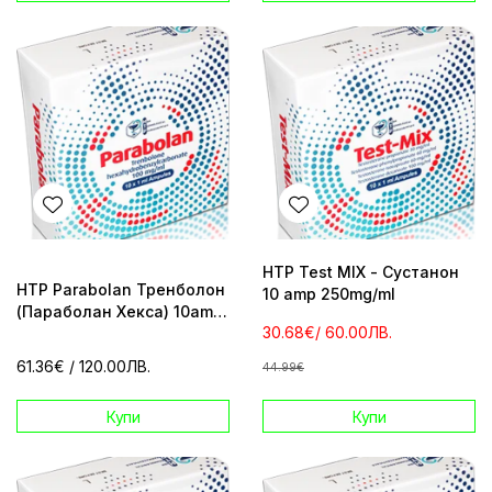
HTP Test MIX - Сустанон
HTP Parabolan Тренболон
10 amp 250mg/ml
(Параболан Хекса) 10amp
30.68€
/ 60.00ЛВ.
100mg/ml
61.36€
/ 120.00ЛВ.
44.99€
Купи
Купи