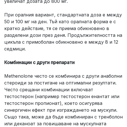
увеличат дозата до 800 мг.
При оралния вариант, стандартната доза е между
50 и 100 мг на ден. Тъй като оралната форма е с
кратко действие, тя се приема обикновено в
разделени дози през деня. Продължителността на
цикъла с примоболан обикновено е между 8 и 12
седмици.
Комбинации с други препарати
Methenolone често се комбинира с други анаболни
стероиди за постигане на оптимални резултати.
Често срещани комбинации включват
тестостерон (например тестостерон енантат или
тестостерон пропионат), което осигурява
синергичен ефект при изграждането на мускули.
Също така, може да бъде комбиниран с тренболон
или деканоат за повишаване на мускулната