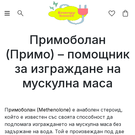
Примоболан
(Примо) – помощник
за изграждане на
мускулна маса
П
римоболан (Methenolone)
е анаболен стероид,
който е известен със своята способност да
подпомага изграждането на мускулна маса без
задържане на вода. Той е произвеждан под две