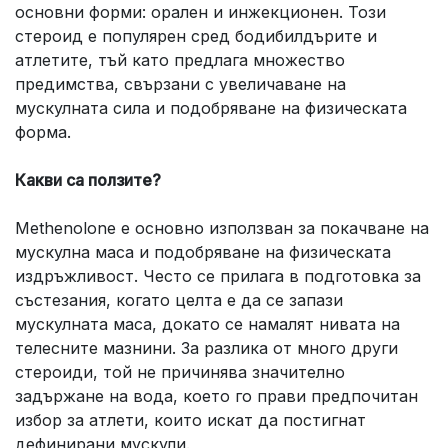
основни форми: орален и инжекционен. Този
стероид е популярен сред бодибилдърите и
атлетите, тъй като предлага множество
предимства, свързани с увеличаване на
мускулната сила и подобряване на физическата
форма.
Какви са ползите?
Methenolone е основно използван за покачване на
мускулна маса и подобряване на физическата
издръжливост. Често се прилага в подготовка за
състезания, когато целта е да се запази
мускулната маса, докато се намалят нивата на
телесните мазнини. За разлика от много други
стероиди, той не причинява значително
задържане на вода, което го прави предпочитан
избор за атлети, които искат да постигнат
дефинирани мускули.