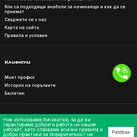
Кои са подходящи анаболи за начинаещи и как да се
приемат
Свържете се с нас
Карта на сайта
Правила и условия
Клиенти
Моят профил
История на поръчките
Бюлетин
Ние използваме бисквитки, за да ви
гарантираме добрата работа на нашия
уебсайт, като спазваме всички правила и
Разбрах
добри практики за поверителност на