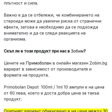
плътност и сила.
Важно е да се отбележи, че комбинирането на
стероиди може да увеличи риска от странични
ефекти, затова е необходимо да се подхожда
внимателно и да се следи реакцията на
организма.
Скъп ли е този продукт при нас в
Зобим
?
Цените на
Примоболан
в онлайн магазин Zobim.bg
варират в зависимост от производителя и
формата на продукта.
Primobolan Depot 100ml / 1ml 10 ампули е на цена
от 60 лева, което е доста добра цена за такъв
продукт.
Оралният вариант обикновено е на цена между 30