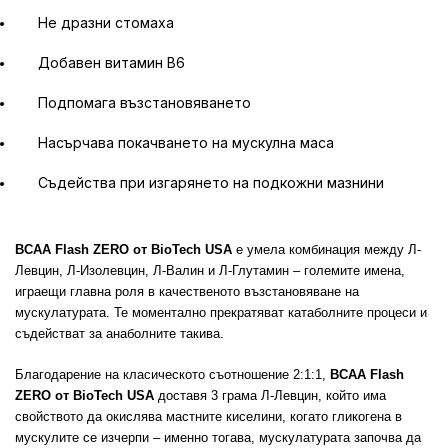
Не дразни стомаха
Добавен витамин В6
Подпомага възстановяването
Насърчава покачването на мускулна маса
Съдейства при изгарянето на подкожни мазнини
BCAA Flash ZERO от BioTech USA
е умела комбинация между Л-
Левцин, Л-Изолевцин, Л-Валин и Л-Глутамин – големите имена,
играещи главна роля в качественото възстановяване на
мускулатурата. Те моментално прекратяват катаболните процеси и
съдействат за анаболните такива.
Благодарение на класическото съотношение 2:1:1,
BCAA Flash
ZERO от BioTech USA
доставя 3 грама Л-Левцин, който има
свойството да окислява мастните киселини, когато гликогена в
мускулите се изчерпи – именно тогава, мускулатурата започва да