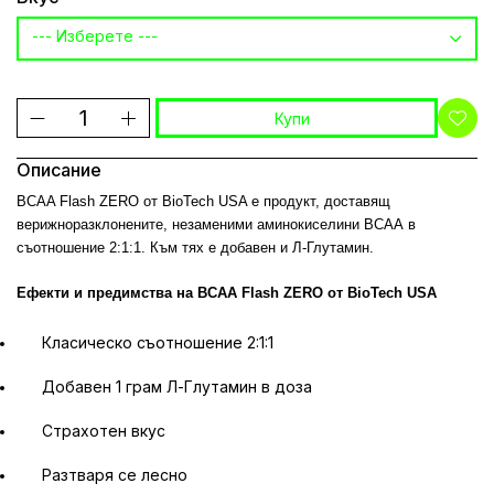
--- Изберете ---
Купи
Описание
BCAA Flash ZERO от BioTech USA е продукт, доставящ
верижноразклонените, незаменими аминокиселини ВСАА в
съотношение 2:1:1. Към тях е добавен и Л-Глутамин.
Ефекти и предимства на
BCAA Flash ZERO от BioTech USA
Класическо съотношение 2:1:1
Добавен 1 грам Л-Глутамин в доза
Страхотен вкус
Разтваря се лесно