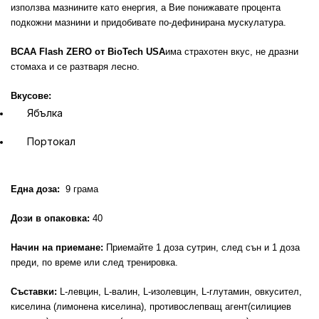
използва мазнините като енергия, а Вие понижавате процента
подкожни мазнини и придобивате по-дефинирана мускулатура.
BCAA Flash ZERO от BioTech USA
има страхотен вкус, не дразни
стомаха и се разтваря лесно.
Вкусове:
Ябълка
Портокал
Една доза:
9 грама
Дози в опаковка:
40
Начин на приемане:
Приемайте 1 доза сутрин, след сън и 1 доза
преди, по време или след тренировка.
Съставки:
L-левцин, L-валин, L-изолевцин, L-глутамин, овкусител,
киселина (лимонена киселина), противослепващ агент(силициев