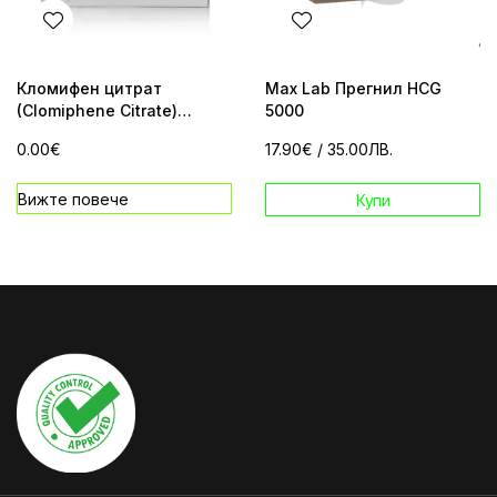
Кломифен цитрат
Max Lab Прегнил HCG
(Clomiphene Citrate)
5000
24tab/50mg
0.00€
17.90€
/ 35.00ЛВ.
Вижте повече
Купи