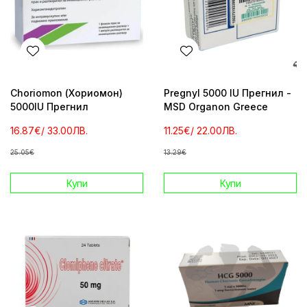
Choriomon (Хориомон)
Pregnyl 5000 IU Прегнил -
5000IU Прегнил
MSD Organon Greece
16.87€
/ 33.00ЛВ.
11.25€
/ 22.00ЛВ.
25.05€
13.29€
Купи
Купи