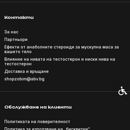
Контакти
За нас
Партньори
Ефекти от анаболните стероиди за мускулна маса за
вашето тяло
Влияние на нивата на тестостерон и ниски нива на
тестостерон
Доставка и връщане
shopzobim@abv.bg
Спец
Обслужване на клиенти
Политиката на поверителност
Политика за използване на „бисквитки“