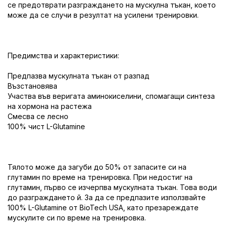
се предотврати разграждането на мускулна тъкан, което
може да се случи в резултат на усилени тренировки.
Предимства и характеристики:
Предпазва мускулната тъкан от разпад
Възстановява
Участва във веригата аминокиселини, спомагащи синтеза
на хормона на растежа
Смесва се лесно
100% чист L-Glutamine
Тялото може да загуби до 50% от запасите си на
глутамин по време на тренировка. При недостиг на
глутамин, първо се изчерпва мускулната тъкан. Това води
до разграждането й. За да се предпазите използвайте
100% L-Glutamine от BioTech USA, като презареждате
мускулите си по време на тренировка.