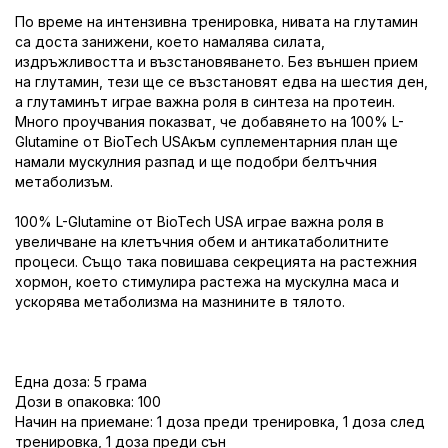
По време на интензивна тренировка, нивата на глутамин
са доста занижени, което намалява силата,
издръжливостта и възстановяването. Без външен прием
на глутамин, тези ще се възстановят едва на шестия ден,
а глутаминът играе важна роля в синтеза на протеин.
Много проучвания показват, че добавянето на 100% L-
Glutamine от BioTech USAкъм суплементарния план ще
намали мускулния разпад и ще подобри белтъчния
метаболизъм.
100% L-Glutamine от BioTech USA играе важна роля в
увеличване на клетъчния обем и антикатаболитните
процеси. Също така повишава секрецията на растежния
хормон, което стимулира растежа на мускулна маса и
ускорява метаболизма на мазнините в тялото.
Една доза: 5 грама
Дози в опаковка: 100
Начин на приемане: 1 доза преди тренировка, 1 доза след
тренировка, 1 доза преди сън